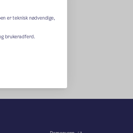
oen er teknisk nødvendige,
 og brukeradferd.