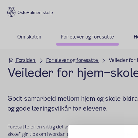
Holmen skole
Om skolen
For elever og foresatte
H
Hovedseksjon
Forsiden
For elever og foresatte
Veileder for
Veileder for hjem–sko
Godt samarbeid mellom hjem og skole bidrar 
og gode læringsvilkår for elevene.
Foresatte er en viktig del av det utvidede klassemiljøet,
skole" gir tips om hvordan ansatte og foresatte sammen ka