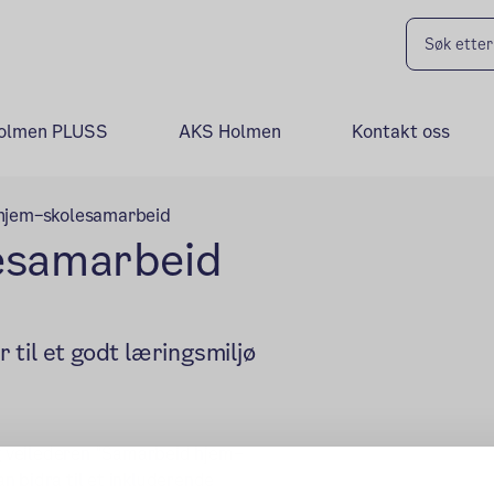
olmen PLUSS
AKS Holmen
Kontakt oss
 hjem–skolesamarbeid
lesamarbeid
til et godt læringsmiljø
 og veilederen "Samarbeid hjem–
n bidra til et inkluderende