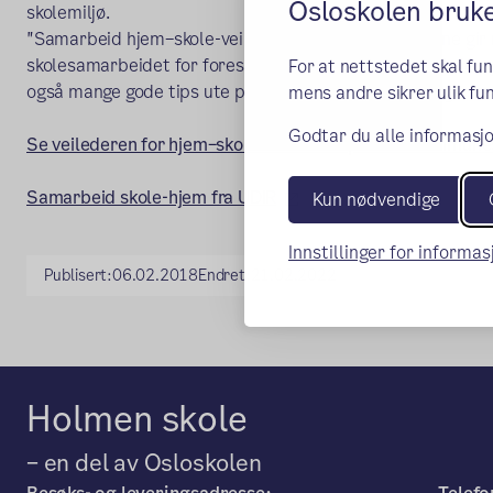
Osloskolen bruk
skolemiljø.
"Samarbeid hjem–skole-veilederen" fra Oslo kommune gir 
skolesamarbeidet for foresatte og medarbeidere i skole o
For at nettstedet skal fu
også mange gode tips ute på sine sider. Lenke til begge ste
mens andre sikrer ulik fun
Godtar du alle informasjo
Se veilederen for hjem–skolesamarbeid på Oslo kommunes
(ekstern lenke)
Samarbeid skole-hjem fra UDIR
Kun nødvendige
Innstillinger for informa
Publisert:
06.02.2018
Endret:
21.02.2022
Holmen skole
– en del av Osloskolen